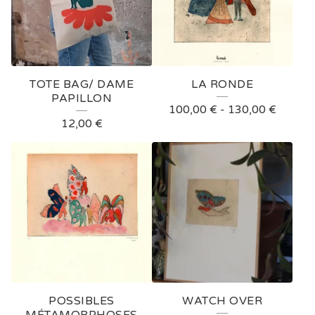
T
U
R
E
TOTE BAG/ DAME
LA RONDE
D
PAPILLON
100,00
€
-
130,00
€
P
12,00
€
R
O
D
U
C
T
S
POSSIBLES
WATCH OVER
MÉTAMORPHOSES